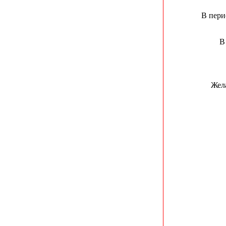
В пери
В
Жел