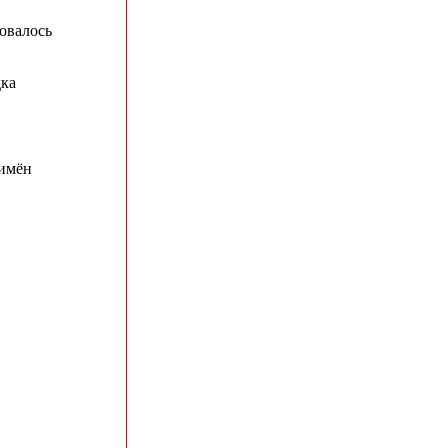
овалось
дка
 имён